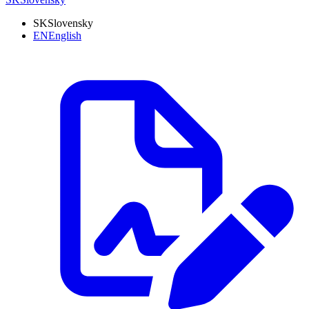
SK
Slovensky
EN
English