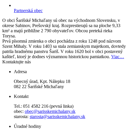
Partnerská obec
O obci
Šarišské Michaľany sú obec na východnom Slovensku, v
okrese Sabinov, Prešovský kraj. Rozprestierajú sa na ploche 9,33
km² a majú približne 2 790 obyvateľov. Obcou preteká rieka
Torysa.
Prvá písomná zmienka o obci pochádza z roku 1248 pod názvom
Szent Mihaly. V roku 1403 sa stala zemianskym majetkom, dovtedy
patrila hradnému panstvu Šariš. V roku 1620 bol v obci postavený
kaštieľ, ktorý je dodnes významnou historickou pamiatkou.
Viac…
Kontaktujte nás
Adresa
Obecný úrad, Kpt. Nálepku 18
082 22 Šarišské Michaľany
Kontakt
Tel.: 051 4582 216 (pevná linka)
obec:
obec@sarisskemichalany.sk
starosta:
starosta@sarisskemichalany.sk
Úradné hodiny