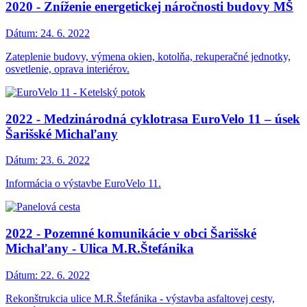
2020 - Zníženie energetickej náročnosti budovy MŠ
Dátum:
24. 6. 2022
Zateplenie budovy, výmena okien, kotolňa, rekuperačné jednotky,
osvetlenie, oprava interiérov.
2022 - Medzinárodná cyklotrasa EuroVelo 11 – úsek
Šarišské Michaľany
Dátum:
23. 6. 2022
Informácia o výstavbe EuroVelo 11.
2022 - Pozemné komunikácie v obci Šarišské
Michaľany - Ulica M.R.Štefánika
Dátum:
22. 6. 2022
Rekonštrukcia ulice M.R.Štefánika - výstavba asfaltovej cesty,