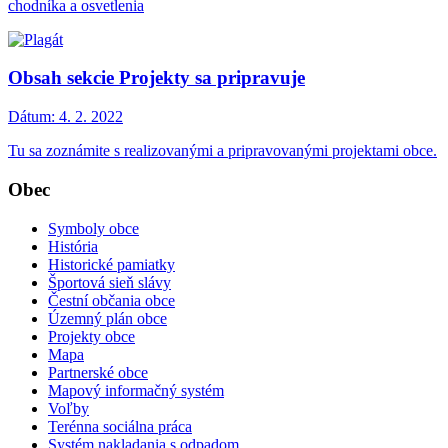
chodníka a osvetlenia
Obsah sekcie Projekty sa pripravuje
Dátum:
4. 2. 2022
Tu sa zoznámite s realizovanými a pripravovanými projektami obce.
Obec
Symboly obce
História
Historické pamiatky
Športová sieň slávy
Čestní občania obce
Územný plán obce
Projekty obce
Mapa
Partnerské obce
Mapový informačný systém
Voľby
Terénna sociálna práca
Systém nakladania s odpadom