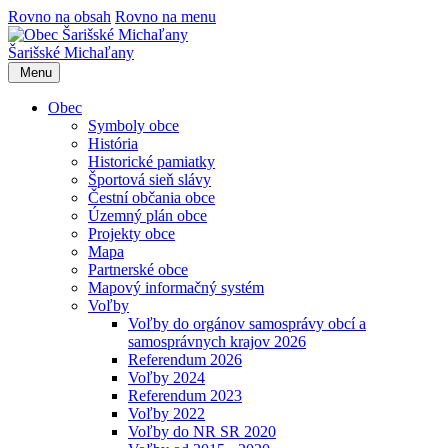
Rovno na obsah
Rovno na menu
Šarišské Michaľany
Menu
Obec
Symboly obce
História
Historické pamiatky
Športová sieň slávy
Čestní občania obce
Územný plán obce
Projekty obce
Mapa
Partnerské obce
Mapový informačný systém
Voľby
Voľby do orgánov samosprávy obcí a
samosprávnych krajov 2026
Referendum 2026
Voľby 2024
Referendum 2023
Voľby 2022
Voľby do NR SR 2020