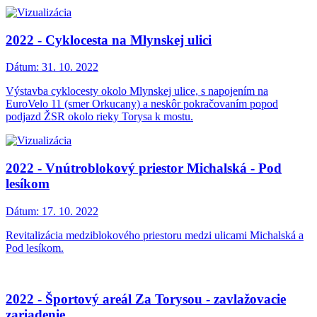
2022 - Cyklocesta na Mlynskej ulici
Dátum:
31. 10. 2022
Výstavba cyklocesty okolo Mlynskej ulice, s napojením na
EuroVelo 11 (smer Orkucany) a neskôr pokračovaním popod
podjazd ŽSR okolo rieky Torysa k mostu.
2022 - Vnútroblokový priestor Michalská - Pod
lesíkom
Dátum:
17. 10. 2022
Revitalizácia medziblokového priestoru medzi ulicami Michalská a
Pod lesíkom.
2022 - Športový areál Za Torysou - zavlažovacie
zariadenie