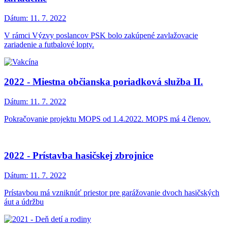
Dátum:
11. 7. 2022
V rámci Výzvy poslancov PSK bolo zakúpené zavlažovacie
zariadenie a futbalové lopty.
2022 - Miestna občianska poriadková služba II.
Dátum:
11. 7. 2022
Pokračovanie projektu MOPS od 1.4.2022. MOPS má 4 členov.
2022 - Prístavba hasičskej zbrojnice
Dátum:
11. 7. 2022
Prístavbou má vzniknúť priestor pre garážovanie dvoch hasičských
áut a údržbu