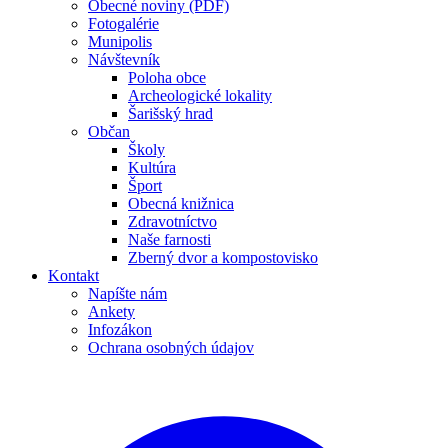
Obecné noviny (PDF)
Fotogalérie
Munipolis
Návštevník
Poloha obce
Archeologické lokality
Šarišský hrad
Občan
Školy
Kultúra
Šport
Obecná knižnica
Zdravotníctvo
Naše farnosti
Zberný dvor a kompostovisko
Kontakt
Napíšte nám
Ankety
Infozákon
Ochrana osobných údajov