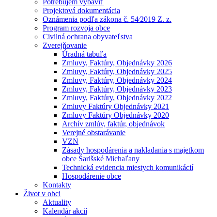
Potrebujem vybaviť
Projektová dokumentácia
Oznámenia podľa zákona č. 54⁄2019 Z. z.
Program rozvoja obce
Civilná ochrana obyvateľstva
Zverejňovanie
Úradná tabuľa
Zmluvy, Faktúry, Objednávky 2026
Zmluvy, Faktúry, Objednávky 2025
Zmluvy, Faktúry, Objednávky 2024
Zmluvy, Faktúry, Objednávky 2023
Zmluvy, Faktúry, Objednávky 2022
Zmluvy Faktúry Objednávky 2021
Zmluvy Faktúry Objednávky 2020
Archív zmlúv, faktúr, objednávok
Verejné obstarávanie
VZN
Zásady hospodárenia a nakladania s majetkom
obce Šarišské Michaľany
Technická evidencia miestych komunikácií
Hospodárenie obce
Kontakty
Život v obci
Aktuality
Kalendár akcií