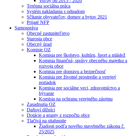
Voľby od 2015 - 2020
Terénna sociálna práca
Systém nakladania s odpadom
Sčítanie obyvateľov, domov a bytov 2021
Prijaté NFP
Samospráva
Obecné zastupiteľstvo
Starosta obce
Obecný úrad
Komisie OZ
Komisia pre školstvo, kultúru, šport a mládež
Komisia finančná, správy obecného majetku a
rozvoja obce
Komisia pre dopravu a bezpečnosť
Komisia pre životné prostredie a verejný
poriadok
Komisia pre sociálne veci, zdravotníctvo a
bývanie
Komisia na ochranu verejného záujmu
Zasadnutia OZ
Daňoví dlžníci
Dotácie a granty z rozpočtu obce
Tlačivá na stiahnutie
Žiadosti podľa nového stavebného zákona č.
25⁄2025