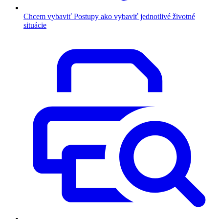
Chcem vybaviť
Postupy ako vybaviť jednotlivé životné
situácie