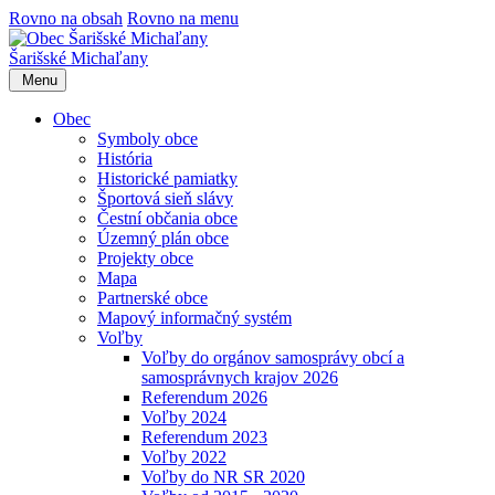
Rovno na obsah
Rovno na menu
Šarišské Michaľany
Menu
Obec
Symboly obce
História
Historické pamiatky
Športová sieň slávy
Čestní občania obce
Územný plán obce
Projekty obce
Mapa
Partnerské obce
Mapový informačný systém
Voľby
Voľby do orgánov samosprávy obcí a
samosprávnych krajov 2026
Referendum 2026
Voľby 2024
Referendum 2023
Voľby 2022
Voľby do NR SR 2020