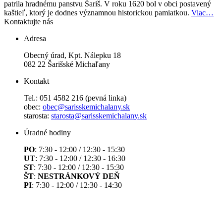
patrila hradnému panstvu Šariš. V roku 1620 bol v obci postavený
kaštieľ, ktorý je dodnes významnou historickou pamiatkou.
Viac…
Kontaktujte nás
Adresa
Obecný úrad, Kpt. Nálepku 18
082 22 Šarišské Michaľany
Kontakt
Tel.: 051 4582 216 (pevná linka)
obec:
obec@sarisskemichalany.sk
starosta:
starosta@sarisskemichalany.sk
Úradné hodiny
PO
: 7:30 - 12:00 / 12:30 - 15:30
UT
: 7:30 - 12:00 / 12:30 - 16:30
ST
: 7:30 - 12:00 / 12:30 - 15:30
ŠT
:
NESTRÁNKOVÝ DEŇ
PI
: 7:30 - 12:00 / 12:30 - 14:30