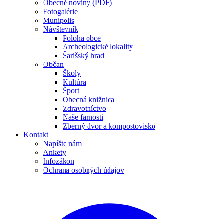
Obecné noviny (PDF)
Fotogalérie
Munipolis
Návštevník
Poloha obce
Archeologické lokality
Šarišský hrad
Občan
Školy
Kultúra
Šport
Obecná knižnica
Zdravotníctvo
Naše farnosti
Zberný dvor a kompostovisko
Kontakt
Napíšte nám
Ankety
Infozákon
Ochrana osobných údajov