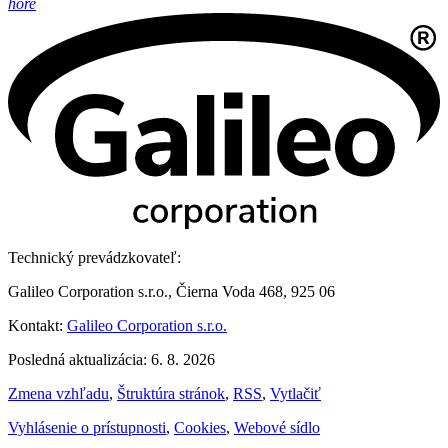
hore
Technický prevádzkovateľ:
Galileo Corporation s.r.o., Čierna Voda 468, 925 06
Kontakt:
Galileo Corporation s.r.o.
Posledná aktualizácia: 6. 8. 2026
Zmena vzhľadu
,
Štruktúra stránok
,
RSS
,
Vytlačiť
Vyhlásenie o prístupnosti
,
Cookies
,
Webové sídlo