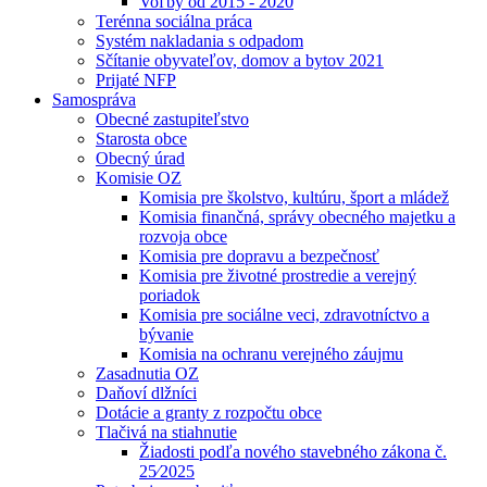
Voľby od 2015 - 2020
Terénna sociálna práca
Systém nakladania s odpadom
Sčítanie obyvateľov, domov a bytov 2021
Prijaté NFP
Samospráva
Obecné zastupiteľstvo
Starosta obce
Obecný úrad
Komisie OZ
Komisia pre školstvo, kultúru, šport a mládež
Komisia finančná, správy obecného majetku a
rozvoja obce
Komisia pre dopravu a bezpečnosť
Komisia pre životné prostredie a verejný
poriadok
Komisia pre sociálne veci, zdravotníctvo a
bývanie
Komisia na ochranu verejného záujmu
Zasadnutia OZ
Daňoví dlžníci
Dotácie a granty z rozpočtu obce
Tlačivá na stiahnutie
Žiadosti podľa nového stavebného zákona č.
25⁄2025