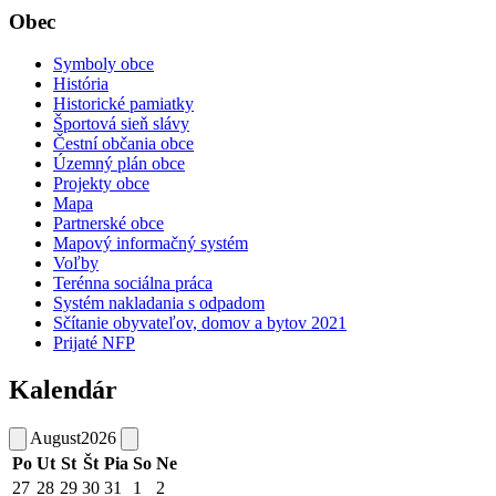
Obec
Symboly obce
História
Historické pamiatky
Športová sieň slávy
Čestní občania obce
Územný plán obce
Projekty obce
Mapa
Partnerské obce
Mapový informačný systém
Voľby
Terénna sociálna práca
Systém nakladania s odpadom
Sčítanie obyvateľov, domov a bytov 2021
Prijaté NFP
Kalendár
August
2026
Po
Ut
St
Št
Pia
So
Ne
27
28
29
30
31
1
2