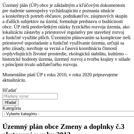
Územný plán (ÚP) obce je základným a kľúčovým dokumentom
pre riadenie samosprávy vychádzajúcim z poznania situácie
a konkrétnych potrieb občanov, podnikateľov, záujmových skupín
a ďalších subjektov na území, formuluje predstavu o budúcnosti
obce. ÚP rieši predovšetkým otázky fyzického rozvoja územia, ako
lokalizáciu zástavby a priestorové regulatívy pre stavebný rozvoj
a funkčné využitie plôch. Územným plánovaním sa komplexne rieši
priestorové usporiadanie a funkčné využívanie územia, určujú sa
jeho zásady, navrhuje sa vecná a časová koordinácia činností
ovplyvňujúcich životné prostredie, ekologickú stabilitu, kultúrno –
historické hodnoty územia, územný rozvoj a tvorbu krajiny v súlade
s princípmi trvalo udržateľného rozvoja.
Momentálne platí ÚP z roku 2010, v roku 2020 pripravujeme
aktualizáciu.
Hľadať
Hľadať
Kategória
Územný plán obce Zmeny a doplnky č.3