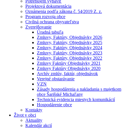
Potrebujem vybaviť
Projektová dokumentácia
Oznámenia podľa zákona č. 54⁄2019 Z. z.
Program rozvoja obce
Civilná ochrana obyvateľstva
Zverejňovanie
Úradná tabuľa
Zmluvy, Faktúry, Objednávky 2026
Zmluvy, Faktúry, Objednávky 2025
Zmluvy, Faktúry, Objednávky 2024
Zmluvy, Faktúry, Objednávky 2023
Zmluvy, Faktúry, Objednávky 2022
Zmluvy Faktúry Objednávky 2021
Zmluvy Faktúry Objednávky 2020
Archív zmlúv, faktúr, objednávok
Verejné obstarávanie
VZN
Zásady hospodárenia a nakladania s majetkom
obce Šarišské Michaľany
Technická evidencia miestych komunikácií
Hospodárenie obce
Kontakty
Život v obci
Aktuality
Kalendár akcií