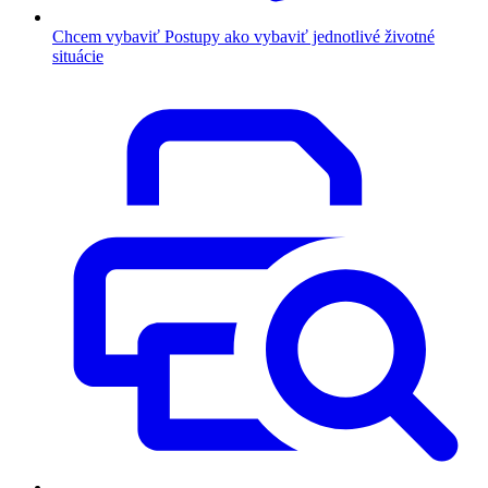
Chcem vybaviť
Postupy ako vybaviť jednotlivé životné
situácie