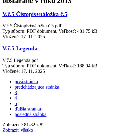
obstarané v roku 2013
V.č.5 Čistopis+náložka č.5
V.č.5 Čistopis+náložka č.5.pdf
Typ súboru: PDF dokument, Veľkosť: 481,75 kB
Vložené:
17. 11. 2025
V.č.5 Legenda
V.č.5 Legenda.pdf
Typ súboru: PDF dokument, Veľkosť: 188,94 kB
Vložené:
17. 11. 2025
prvá stránka
predchádzajúca stránka
3
4
5
ďalšia stránka
posledná stránka
Zobrazené
81
-
82
z 82
Zobraziť všetko