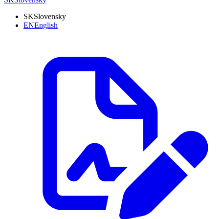
SK
Slovensky
EN
English