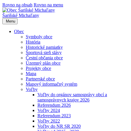
Rovno na obsah
Rovno na menu
Šarišské Michaľany
Menu
Obec
Symboly obce
História
Historické pamiatky
Športová sieň slávy
Čestní občania obce
Územný plán obce
Projekty obce
Mapa
Partnerské obce
Mapový informačný systém
Voľby
Voľby do orgánov samosprávy obcí a
samosprávnych krajov 2026
Referendum 2026
Voľby 2024
Referendum 2023
Voľby 2022
Voľby do NR SR 2020