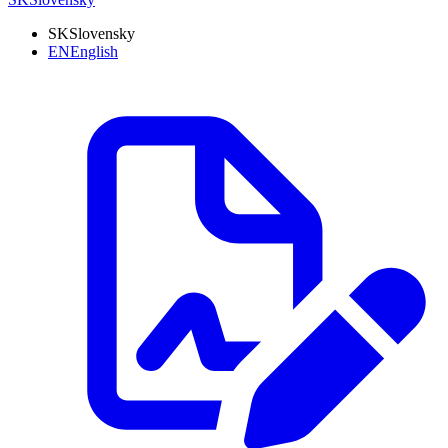
SK
Slovensky
EN
English