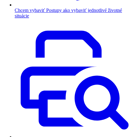
Chcem vybaviť
Postupy ako vybaviť jednotlivé životné
situácie