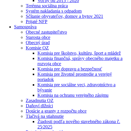
Voľby od 2015 - 2020
Terénna sociálna práca
Systém nakladania s odpadom
Sčítanie obyvateľov, domov a bytov 2021
Prijaté NFP
Samospráva
Obecné zastupiteľstvo
Starosta obce
Obecný úrad
Komisie OZ
Komisia pre školstvo, kultúru, šport a mládež
Komisia finančná, správy obecného majetku a
rozvoja obce
Komisia pre dopravu a bezpečnosť
Komisia pre životné prostredie a verejný
poriadok
Komisia pre sociálne veci, zdravotníctvo a
bývanie
Komisia na ochranu verejného záujmu
Zasadnutia OZ
Daňoví dlžníci
Dotácie a granty z rozpočtu obce
Tlačivá na stiahnutie
Žiadosti podľa nového stavebného zákona č.
25⁄2025