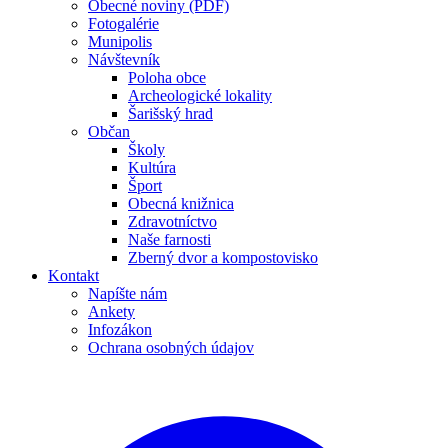
Obecné noviny (PDF)
Fotogalérie
Munipolis
Návštevník
Poloha obce
Archeologické lokality
Šarišský hrad
Občan
Školy
Kultúra
Šport
Obecná knižnica
Zdravotníctvo
Naše farnosti
Zberný dvor a kompostovisko
Kontakt
Napíšte nám
Ankety
Infozákon
Ochrana osobných údajov