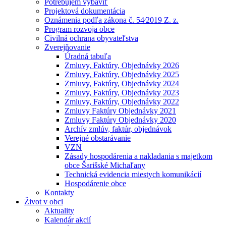
Potrebujem vybaviť
Projektová dokumentácia
Oznámenia podľa zákona č. 54⁄2019 Z. z.
Program rozvoja obce
Civilná ochrana obyvateľstva
Zverejňovanie
Úradná tabuľa
Zmluvy, Faktúry, Objednávky 2026
Zmluvy, Faktúry, Objednávky 2025
Zmluvy, Faktúry, Objednávky 2024
Zmluvy, Faktúry, Objednávky 2023
Zmluvy, Faktúry, Objednávky 2022
Zmluvy Faktúry Objednávky 2021
Zmluvy Faktúry Objednávky 2020
Archív zmlúv, faktúr, objednávok
Verejné obstarávanie
VZN
Zásady hospodárenia a nakladania s majetkom
obce Šarišské Michaľany
Technická evidencia miestych komunikácií
Hospodárenie obce
Kontakty
Život v obci
Aktuality
Kalendár akcií