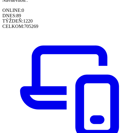
Návštevnosť:
ONLINE:
0
DNES:
89
TÝŽDEŇ:
1220
CELKOM:
705269