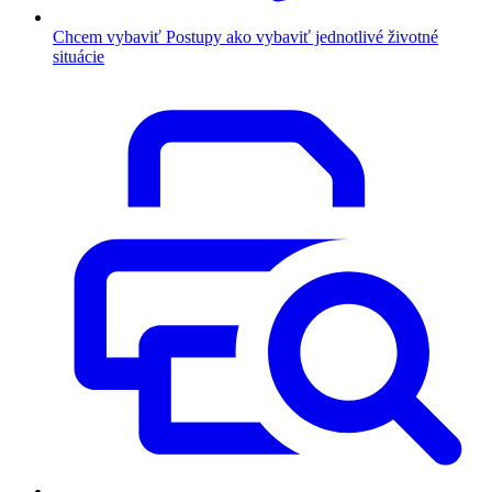
Chcem vybaviť
Postupy ako vybaviť jednotlivé životné
situácie