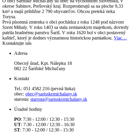
O obci
Šarišské Michaľany sú obec na východnom Slovensku, v
okrese Sabinov, Prešovský kraj. Rozprestierajú sa na ploche 9,33
km² a majú približne 2 790 obyvateľov. Obcou preteká rieka
Torysa.
Prvá písomná zmienka o obci pochádza z roku 1248 pod názvom
Szent Mihaly. V roku 1403 sa stala zemianskym majetkom, dovtedy
patrila hradnému panstvu Šariš. V roku 1620 bol v obci postavený
kaštieľ, ktorý je dodnes významnou historickou pamiatkou.
Viac…
Kontaktujte nás
Adresa
Obecný úrad, Kpt. Nálepku 18
082 22 Šarišské Michaľany
Kontakt
Tel.: 051 4582 216 (pevná linka)
obec:
obec@sarisskemichalany.sk
starosta:
starosta@sarisskemichalany.sk
Úradné hodiny
PO
: 7:30 - 12:00 / 12:30 - 15:30
UT
: 7:30 - 12:00 / 12:30 - 16:30
ST
: 7:30 - 12:00 / 12:30 - 15:30