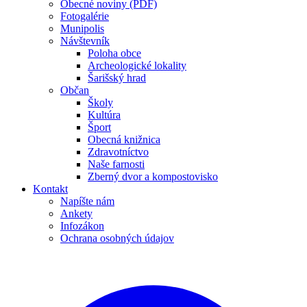
Obecné noviny (PDF)
Fotogalérie
Munipolis
Návštevník
Poloha obce
Archeologické lokality
Šarišský hrad
Občan
Školy
Kultúra
Šport
Obecná knižnica
Zdravotníctvo
Naše farnosti
Zberný dvor a kompostovisko
Kontakt
Napíšte nám
Ankety
Infozákon
Ochrana osobných údajov