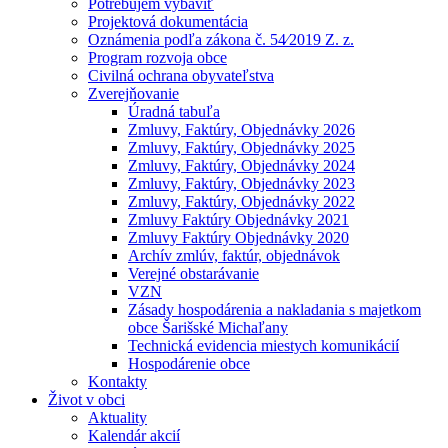
Potrebujem vybaviť
Projektová dokumentácia
Oznámenia podľa zákona č. 54⁄2019 Z. z.
Program rozvoja obce
Civilná ochrana obyvateľstva
Zverejňovanie
Úradná tabuľa
Zmluvy, Faktúry, Objednávky 2026
Zmluvy, Faktúry, Objednávky 2025
Zmluvy, Faktúry, Objednávky 2024
Zmluvy, Faktúry, Objednávky 2023
Zmluvy, Faktúry, Objednávky 2022
Zmluvy Faktúry Objednávky 2021
Zmluvy Faktúry Objednávky 2020
Archív zmlúv, faktúr, objednávok
Verejné obstarávanie
VZN
Zásady hospodárenia a nakladania s majetkom
obce Šarišské Michaľany
Technická evidencia miestych komunikácií
Hospodárenie obce
Kontakty
Život v obci
Aktuality
Kalendár akcií