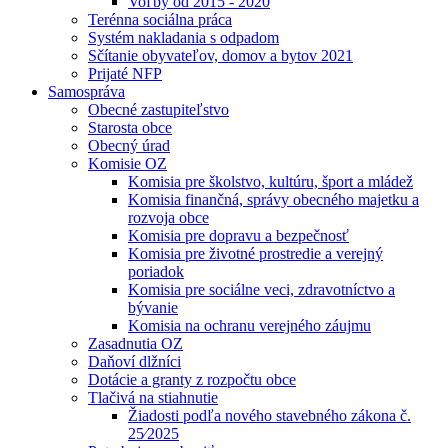
Voľby od 2015 - 2020
Terénna sociálna práca
Systém nakladania s odpadom
Sčítanie obyvateľov, domov a bytov 2021
Prijaté NFP
Samospráva
Obecné zastupiteľstvo
Starosta obce
Obecný úrad
Komisie OZ
Komisia pre školstvo, kultúru, šport a mládež
Komisia finančná, správy obecného majetku a
rozvoja obce
Komisia pre dopravu a bezpečnosť
Komisia pre životné prostredie a verejný
poriadok
Komisia pre sociálne veci, zdravotníctvo a
bývanie
Komisia na ochranu verejného záujmu
Zasadnutia OZ
Daňoví dlžníci
Dotácie a granty z rozpočtu obce
Tlačivá na stiahnutie
Žiadosti podľa nového stavebného zákona č.
25⁄2025