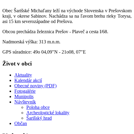
Obec Šarišské Michaľany leží na východe Slovenska v Prešovskom
kraji, v okrese Sabinov. Nachádza sa na ľavom brehu rieky Torysa,
asi 15 km severozápadne od Prešova.
Obcou prechádza železnica Prešov - Plaveč a cesta I/68.
Nadmorská výška: 313 m.n.m.
GPS súradnice: 49o 04,09"N - 21o08, 07"E
Život v obci
Aktuality
Kalendár akcií
Obecné noviny (PDF)
Fotogalérie
Munipolis
Návštevník
Poloha obce
Archeologické lokality
Šarišský hrad
Občan