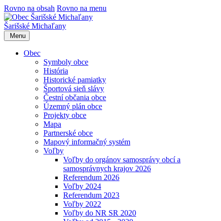
Rovno na obsah
Rovno na menu
Šarišské Michaľany
Menu
Obec
Symboly obce
História
Historické pamiatky
Športová sieň slávy
Čestní občania obce
Územný plán obce
Projekty obce
Mapa
Partnerské obce
Mapový informačný systém
Voľby
Voľby do orgánov samosprávy obcí a
samosprávnych krajov 2026
Referendum 2026
Voľby 2024
Referendum 2023
Voľby 2022
Voľby do NR SR 2020