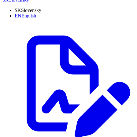
SK
Slovensky
EN
English