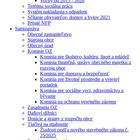
Voľby od 2015 - 2020
Terénna sociálna práca
Systém nakladania s odpadom
Sčítanie obyvateľov, domov a bytov 2021
Prijaté NFP
Samospráva
Obecné zastupiteľstvo
Starosta obce
Obecný úrad
Komisie OZ
Komisia pre školstvo, kultúru, šport a mládež
Komisia finančná, správy obecného majetku a
rozvoja obce
Komisia pre dopravu a bezpečnosť
Komisia pre životné prostredie a verejný
poriadok
Komisia pre sociálne veci, zdravotníctvo a
bývanie
Komisia na ochranu verejného záujmu
Zasadnutia OZ
Daňoví dlžníci
Dotácie a granty z rozpočtu obce
Tlačivá na stiahnutie
Žiadosti podľa nového stavebného zákona č.
25⁄2025