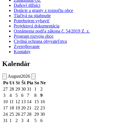
Zasadnutia OZ
Daňoví dlžníci
Dotácie a granty z rozpočtu obce
Tlačivá na stiahnutie
Potrebujem vybaviť
Projektová dokumentácia
Oznámenia podľa zákona č. 54⁄2019 Z. z.
Program rozvoja obce
Civilná ochrana obyvateľstva
Zverejňovanie
Kontakty
Kalendár
August
2026
Po
Ut
St
Št
Pia
So
Ne
27
28
29
30
31
1
2
3
4
5
6
7
8
9
10
11
12
13
14
15
16
17
18
19
20
21
22
23
24
25
26
27
28
29
30
31
1
2
3
4
5
6