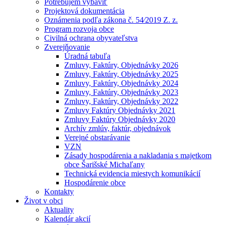
Potrebujem vybaviť
Projektová dokumentácia
Oznámenia podľa zákona č. 54⁄2019 Z. z.
Program rozvoja obce
Civilná ochrana obyvateľstva
Zverejňovanie
Úradná tabuľa
Zmluvy, Faktúry, Objednávky 2026
Zmluvy, Faktúry, Objednávky 2025
Zmluvy, Faktúry, Objednávky 2024
Zmluvy, Faktúry, Objednávky 2023
Zmluvy, Faktúry, Objednávky 2022
Zmluvy Faktúry Objednávky 2021
Zmluvy Faktúry Objednávky 2020
Archív zmlúv, faktúr, objednávok
Verejné obstarávanie
VZN
Zásady hospodárenia a nakladania s majetkom
obce Šarišské Michaľany
Technická evidencia miestych komunikácií
Hospodárenie obce
Kontakty
Život v obci
Aktuality
Kalendár akcií