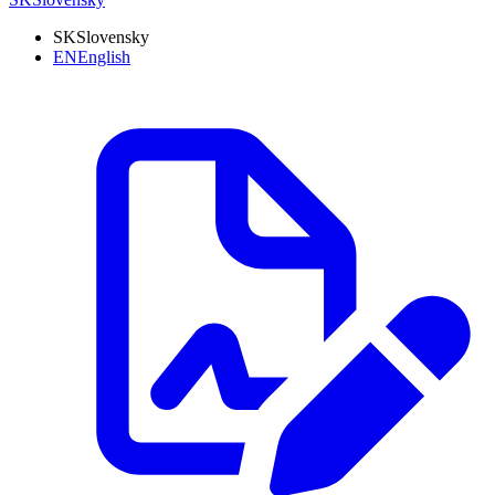
SK
Slovensky
EN
English