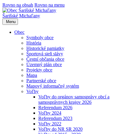
Rovno na obsah
Rovno na menu
Šarišské Michaľany
Menu
Obec
Symboly obce
História
Historické pamiatky
Športová sieň slávy
Čestní občania obce
Územný plán obce
Projekty obce
Mapa
Partnerské obce
Mapový informačný systém
Voľby
Voľby do orgánov samosprávy obcí a
samosprávnych krajov 2026
Referendum 2026
Voľby 2024
Referendum 2023
Voľby 2022
Voľby do NR SR 2020