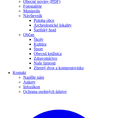
Obecné noviny (PDF)
Fotogalérie
Munipolis
Návštevník
Poloha obce
Archeologické lokality
Šarišský hrad
Občan
Školy
Kultúra
Šport
Obecná knižnica
Zdravotníctvo
Naše farnosti
Zberný dvor a kompostovisko
Kontakt
Napíšte nám
Ankety
Infozákon
Ochrana osobných údajov