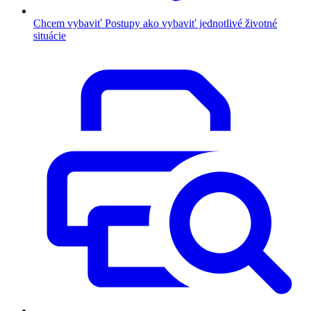
Chcem vybaviť
Postupy ako vybaviť jednotlivé životné
situácie