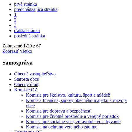
prvá stránka
predchádzajúca stránka
1
2
3
ďalšia stránka
posledná stránka
Zobrazené
1
-
20
z 67
Zobraziť všetko
Samospráva
Obecné zastupiteľstvo
Starosta obce
Obecný úrad
Komisie OZ
Komisia pre školstvo, kultúru, šport a mládež
Komisia finančná, správy obecného majetku a rozvoja
obce
Komisia pre dopravu a bezpečnosť
Komisia pre životné prostredie a verejný poriadok
Komisia pre sociálne veci, zdravotníctvo a bývanie
Komisia na ochranu verejného záujmu