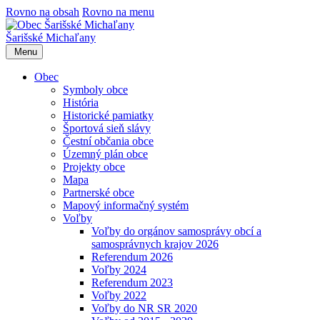
Rovno na obsah
Rovno na menu
Šarišské Michaľany
Menu
Obec
Symboly obce
História
Historické pamiatky
Športová sieň slávy
Čestní občania obce
Územný plán obce
Projekty obce
Mapa
Partnerské obce
Mapový informačný systém
Voľby
Voľby do orgánov samosprávy obcí a
samosprávnych krajov 2026
Referendum 2026
Voľby 2024
Referendum 2023
Voľby 2022
Voľby do NR SR 2020