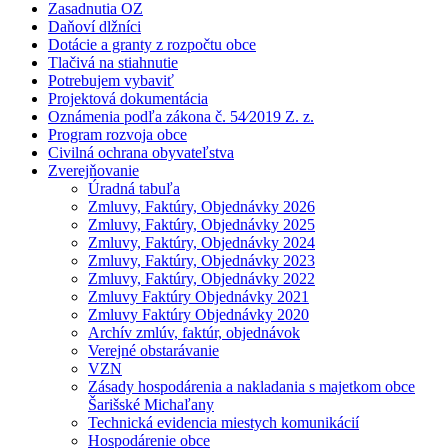
Zasadnutia OZ
Daňoví dlžníci
Dotácie a granty z rozpočtu obce
Tlačivá na stiahnutie
Potrebujem vybaviť
Projektová dokumentácia
Oznámenia podľa zákona č. 54⁄2019 Z. z.
Program rozvoja obce
Civilná ochrana obyvateľstva
Zverejňovanie
Úradná tabuľa
Zmluvy, Faktúry, Objednávky 2026
Zmluvy, Faktúry, Objednávky 2025
Zmluvy, Faktúry, Objednávky 2024
Zmluvy, Faktúry, Objednávky 2023
Zmluvy, Faktúry, Objednávky 2022
Zmluvy Faktúry Objednávky 2021
Zmluvy Faktúry Objednávky 2020
Archív zmlúv, faktúr, objednávok
Verejné obstarávanie
VZN
Zásady hospodárenia a nakladania s majetkom obce
Šarišské Michaľany
Technická evidencia miestych komunikácií
Hospodárenie obce