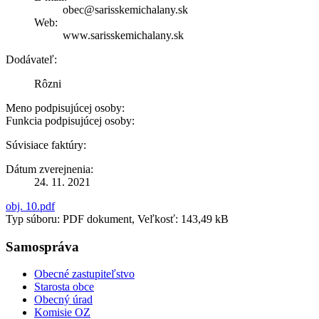
obec@sarisskemichalany.sk
Web:
www.sarisskemichalany.sk
Dodávateľ:
Rôzni
Meno podpisujúcej osoby:
Funkcia podpisujúcej osoby:
Súvisiace faktúry:
Dátum zverejnenia:
24. 11. 2021
obj. 10.pdf
Typ súboru: PDF dokument, Veľkosť: 143,49 kB
Samospráva
Obecné zastupiteľstvo
Starosta obce
Obecný úrad
Komisie OZ