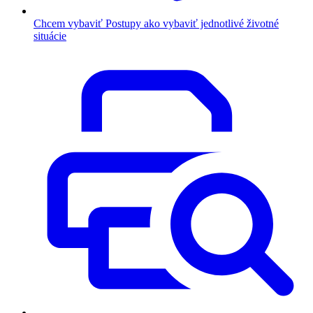
Chcem vybaviť
Postupy ako vybaviť jednotlivé životné
situácie