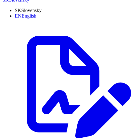
SK
Slovensky
EN
English