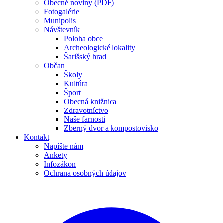
Obecné noviny (PDF)
Fotogalérie
Munipolis
Návštevník
Poloha obce
Archeologické lokality
Šarišský hrad
Občan
Školy
Kultúra
Šport
Obecná knižnica
Zdravotníctvo
Naše farnosti
Zberný dvor a kompostovisko
Kontakt
Napíšte nám
Ankety
Infozákon
Ochrana osobných údajov