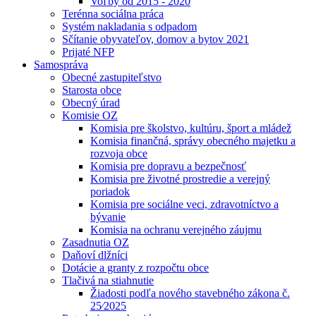
Voľby od 2015 - 2020
Terénna sociálna práca
Systém nakladania s odpadom
Sčítanie obyvateľov, domov a bytov 2021
Prijaté NFP
Samospráva
Obecné zastupiteľstvo
Starosta obce
Obecný úrad
Komisie OZ
Komisia pre školstvo, kultúru, šport a mládež
Komisia finančná, správy obecného majetku a
rozvoja obce
Komisia pre dopravu a bezpečnosť
Komisia pre životné prostredie a verejný
poriadok
Komisia pre sociálne veci, zdravotníctvo a
bývanie
Komisia na ochranu verejného záujmu
Zasadnutia OZ
Daňoví dlžníci
Dotácie a granty z rozpočtu obce
Tlačivá na stiahnutie
Žiadosti podľa nového stavebného zákona č.
25⁄2025