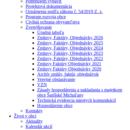
Potrebujem vybaviť
Projektová dokumentácia
Oznámenia podľa zákona č. 54⁄2019 Z. z.
Program rozvoja obce
Civilná ochrana obyvateľstva
Zverejňovanie
Úradná tabuľa
Zmluvy, Faktúry, Objednávky 2026
Zmluvy, Faktúry, Objednávky 2025
Zmluvy, Faktúry, Objednávky 2024
Zmluvy, Faktúry, Objednávky 2023
Zmluvy, Faktúry, Objednávky 2022
Zmluvy Faktúry Objednávky 2021
Zmluvy Faktúry Objednávky 2020
Archív zmlúv, faktúr, objednávok
Verejné obstarávanie
VZN
Zásady hospodárenia a nakladania s majetkom
obce Šarišské Michaľany
Technická evidencia miestych komunikácií
Hospodárenie obce
Kontakty
Život v obci
Aktuality
Kalendár akcií