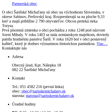
Partnerská obec
O obci
Šarišské Michaľany sú obec na východnom Slovensku, v
okrese Sabinov, Prešovský kraj. Rozprestierajú sa na ploche 9,33
km² a majú približne 2 790 obyvateľov. Obcou preteká rieka
Torysa.
Prvá písomná zmienka o obci pochádza z roku 1248 pod názvom
Szent Mihaly. V roku 1403 sa stala zemianskym majetkom, dovtedy
patrila hradnému panstvu Šariš. V roku 1620 bol v obci postavený
kaštieľ, ktorý je dodnes významnou historickou pamiatkou.
Viac…
Kontaktujte nás
Adresa
Obecný úrad, Kpt. Nálepku 18
082 22 Šarišské Michaľany
Kontakt
Tel.: 051 4582 216 (pevná linka)
obec:
obec@sarisskemichalany.sk
starosta:
starosta@sarisskemichalany.sk
Úradné hodiny