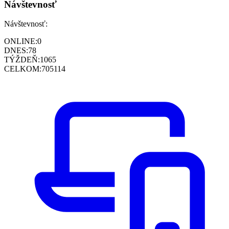
Návštevnosť
Návštevnosť:
ONLINE:
0
DNES:
78
TÝŽDEŇ:
1065
CELKOM:
705114