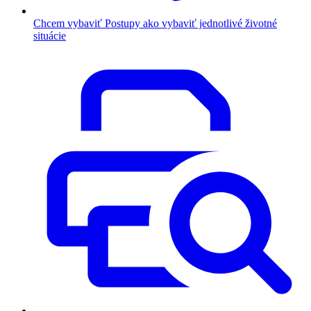
Chcem vybaviť
Postupy ako vybaviť jednotlivé životné
situácie