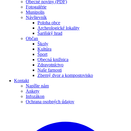
Obecné noviny (PDF)
Fotogalérie
Munipolis
Návštevník
Poloha obce
Archeologické lokality
Šarišský hrad
Občan
Školy
Kultúra
Šport
Obecná knižnica
Zdravotníctvo
Naše farnosti
Zberný dvor a kompostovisko
Kontakt
Napíšte nám
Ankety
Infozákon
Ochrana osobných údajov