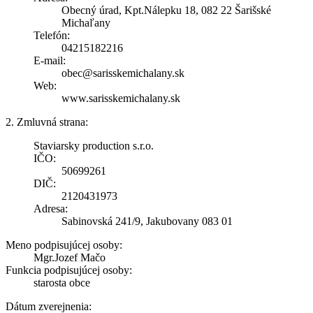
Obecný úrad, Kpt.Nálepku 18, 082 22 Šarišské
Michaľany
Telefón:
04215182216
E-mail:
obec@sarisskemichalany.sk
Web:
www.sarisskemichalany.sk
2. Zmluvná strana:
Staviarsky production s.r.o.
IČO:
50699261
DIČ:
2120431973
Adresa:
Sabinovská 241/9, Jakubovany 083 01
Meno podpisujúcej osoby:
Mgr.Jozef Mačo
Funkcia podpisujúcej osoby:
starosta obce
Dátum zverejnenia: