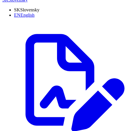
SK
Slovensky
EN
English