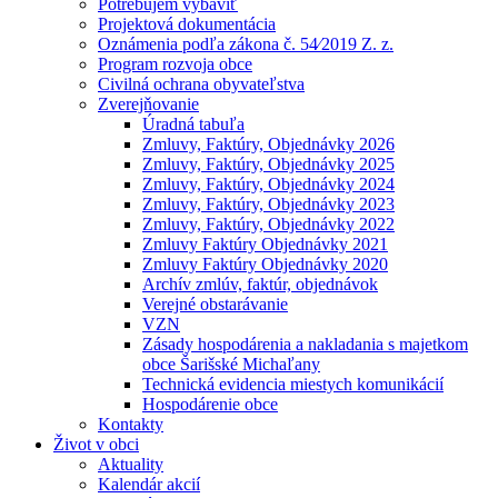
Potrebujem vybaviť
Projektová dokumentácia
Oznámenia podľa zákona č. 54⁄2019 Z. z.
Program rozvoja obce
Civilná ochrana obyvateľstva
Zverejňovanie
Úradná tabuľa
Zmluvy, Faktúry, Objednávky 2026
Zmluvy, Faktúry, Objednávky 2025
Zmluvy, Faktúry, Objednávky 2024
Zmluvy, Faktúry, Objednávky 2023
Zmluvy, Faktúry, Objednávky 2022
Zmluvy Faktúry Objednávky 2021
Zmluvy Faktúry Objednávky 2020
Archív zmlúv, faktúr, objednávok
Verejné obstarávanie
VZN
Zásady hospodárenia a nakladania s majetkom
obce Šarišské Michaľany
Technická evidencia miestych komunikácií
Hospodárenie obce
Kontakty
Život v obci
Aktuality
Kalendár akcií