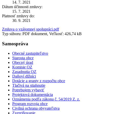
14. 7. 2021
Dátum účinnosti zmluvy:
15. 7. 2021
Platnosť zmluvy do:
30. 9. 2021
Zmluva o vzájomnej spolupráci.pdf
Typ súboru: PDF dokument, Veľkosť: 426,74 kB
Samospráva
Obecné zastupiteľstvo
Starosta obce
Obecný úrad
Komisie OZ
Zasadnutia OZ
Daňoví dlžníci
Dotácie a granty z rozpočtu obce
Tlačivá na stiahnutie
Potrebujem vybaviť
Projektová dokumentácia
Oznámenia podľa zákona č. 54⁄2019 Z. z.
Program rozvoja obce
Civilná ochrana obyvateľstva
Zverejňovanie