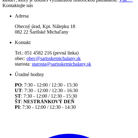
Kontaktujte nás
Adresa
Obecný úrad, Kpt. Nálepku 18
082 22 Šarišské Michaľany
Kontakt
Tel.: 051 4582 216 (pevná linka)
obec:
obec@sarisskemichalany.sk
starosta:
starosta@sarisskemichalany.sk
Úradné hodiny
PO
: 7:30 - 12:00 / 12:30 - 15:30
UT
: 7:30 - 12:00 / 12:30 - 16:30
ST
: 7:30 - 12:00 / 12:30 - 15:30
ŠT
:
NESTRÁNKOVÝ DEŇ
PI
: 7:30 - 12:00 / 12:30 - 14:30