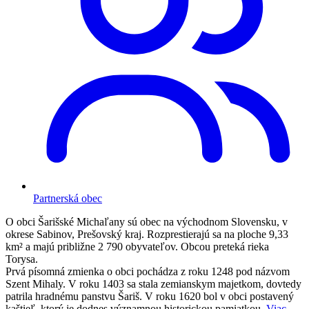
Partnerská obec
O obci
Šarišské Michaľany sú obec na východnom Slovensku, v
okrese Sabinov, Prešovský kraj. Rozprestierajú sa na ploche 9,33
km² a majú približne 2 790 obyvateľov. Obcou preteká rieka
Torysa.
Prvá písomná zmienka o obci pochádza z roku 1248 pod názvom
Szent Mihaly. V roku 1403 sa stala zemianskym majetkom, dovtedy
patrila hradnému panstvu Šariš. V roku 1620 bol v obci postavený
kaštieľ, ktorý je dodnes významnou historickou pamiatkou.
Viac…