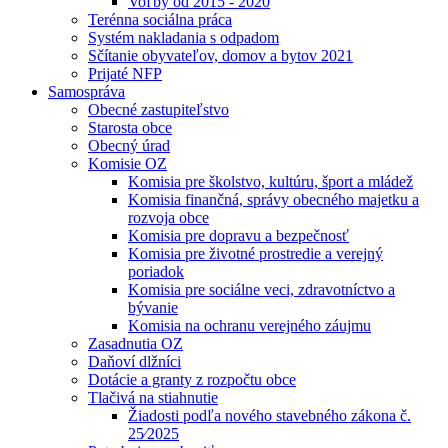
Voľby od 2015 - 2020
Terénna sociálna práca
Systém nakladania s odpadom
Sčítanie obyvateľov, domov a bytov 2021
Prijaté NFP
Samospráva
Obecné zastupiteľstvo
Starosta obce
Obecný úrad
Komisie OZ
Komisia pre školstvo, kultúru, šport a mládež
Komisia finančná, správy obecného majetku a
rozvoja obce
Komisia pre dopravu a bezpečnosť
Komisia pre životné prostredie a verejný
poriadok
Komisia pre sociálne veci, zdravotníctvo a
bývanie
Komisia na ochranu verejného záujmu
Zasadnutia OZ
Daňoví dlžníci
Dotácie a granty z rozpočtu obce
Tlačivá na stiahnutie
Žiadosti podľa nového stavebného zákona č.
25⁄2025