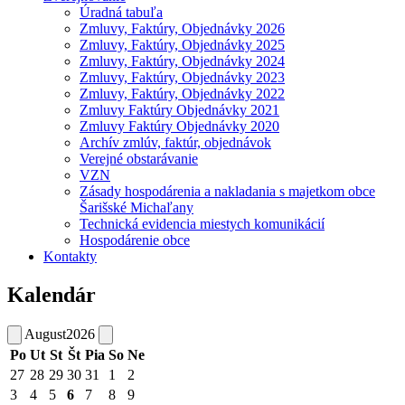
Úradná tabuľa
Zmluvy, Faktúry, Objednávky 2026
Zmluvy, Faktúry, Objednávky 2025
Zmluvy, Faktúry, Objednávky 2024
Zmluvy, Faktúry, Objednávky 2023
Zmluvy, Faktúry, Objednávky 2022
Zmluvy Faktúry Objednávky 2021
Zmluvy Faktúry Objednávky 2020
Archív zmlúv, faktúr, objednávok
Verejné obstarávanie
VZN
Zásady hospodárenia a nakladania s majetkom obce
Šarišské Michaľany
Technická evidencia miestych komunikácií
Hospodárenie obce
Kontakty
Kalendár
August
2026
Po
Ut
St
Št
Pia
So
Ne
27
28
29
30
31
1
2
3
4
5
6
7
8
9