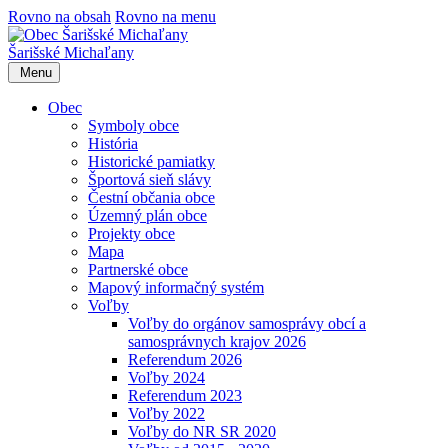
Rovno na obsah
Rovno na menu
Šarišské Michaľany
Menu
Obec
Symboly obce
História
Historické pamiatky
Športová sieň slávy
Čestní občania obce
Územný plán obce
Projekty obce
Mapa
Partnerské obce
Mapový informačný systém
Voľby
Voľby do orgánov samosprávy obcí a
samosprávnych krajov 2026
Referendum 2026
Voľby 2024
Referendum 2023
Voľby 2022
Voľby do NR SR 2020