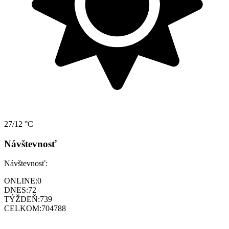
27/12 °C
Návštevnosť
Návštevnosť:
ONLINE:
0
DNES:
72
TÝŽDEŇ:
739
CELKOM:
704788