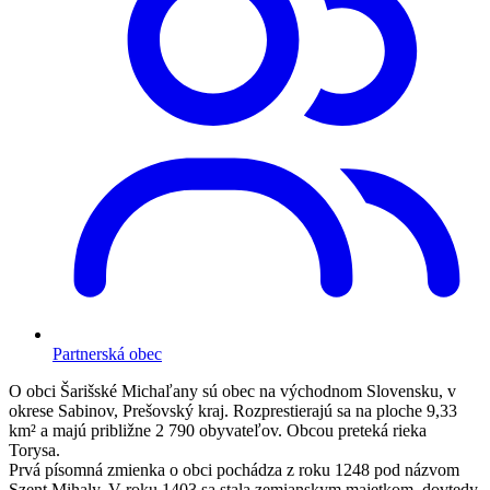
Partnerská obec
O obci
Šarišské Michaľany sú obec na východnom Slovensku, v
okrese Sabinov, Prešovský kraj. Rozprestierajú sa na ploche 9,33
km² a majú približne 2 790 obyvateľov. Obcou preteká rieka
Torysa.
Prvá písomná zmienka o obci pochádza z roku 1248 pod názvom
Szent Mihaly. V roku 1403 sa stala zemianskym majetkom, dovtedy