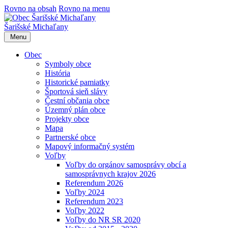
Rovno na obsah
Rovno na menu
Šarišské Michaľany
Menu
Obec
Symboly obce
História
Historické pamiatky
Športová sieň slávy
Čestní občania obce
Územný plán obce
Projekty obce
Mapa
Partnerské obce
Mapový informačný systém
Voľby
Voľby do orgánov samosprávy obcí a
samosprávnych krajov 2026
Referendum 2026
Voľby 2024
Referendum 2023
Voľby 2022
Voľby do NR SR 2020