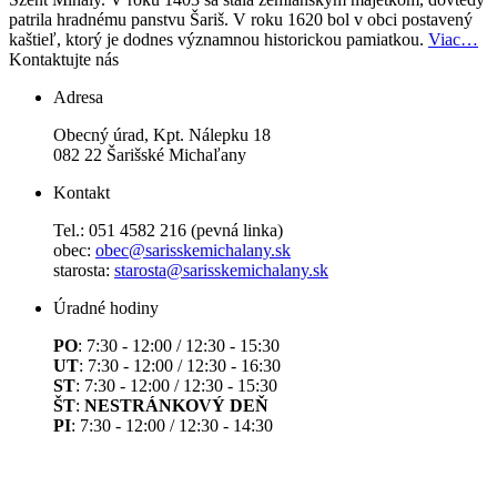
patrila hradnému panstvu Šariš. V roku 1620 bol v obci postavený
kaštieľ, ktorý je dodnes významnou historickou pamiatkou.
Viac…
Kontaktujte nás
Adresa
Obecný úrad, Kpt. Nálepku 18
082 22 Šarišské Michaľany
Kontakt
Tel.: 051 4582 216 (pevná linka)
obec:
obec@sarisskemichalany.sk
starosta:
starosta@sarisskemichalany.sk
Úradné hodiny
PO
: 7:30 - 12:00 / 12:30 - 15:30
UT
: 7:30 - 12:00 / 12:30 - 16:30
ST
: 7:30 - 12:00 / 12:30 - 15:30
ŠT
:
NESTRÁNKOVÝ DEŇ
PI
: 7:30 - 12:00 / 12:30 - 14:30