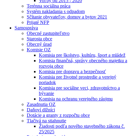
Voľby od 2015 - 2020
Terénna sociálna práca
Systém nakladania s odpadom
Sčítanie obyvateľov, domov a bytov 2021
Prijaté NFP
Samospráva
Obecné zastupiteľstvo
Starosta obce
Obecný úrad
Komisie OZ
Komisia pre školstvo, kultúru, šport a mládež
Komisia finančná, správy obecného majetku a
rozvoja obce
Komisia pre dopravu a bezpečnosť
Komisia pre životné prostredie a verejný
poriadok
Komisia pre sociálne veci, zdravotníctvo a
bývanie
Komisia na ochranu verejného záujmu
Zasadnutia OZ
Daňoví dlžníci
Dotácie a granty z rozpočtu obce
Tlačivá na stiahnutie
Žiadosti podľa nového stavebného zákona č.
25⁄2025