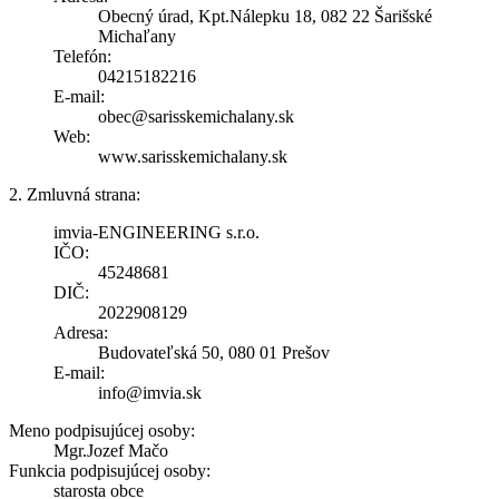
Obecný úrad, Kpt.Nálepku 18, 082 22 Šarišské
Michaľany
Telefón:
04215182216
E-mail:
obec@sarisskemichalany.sk
Web:
www.sarisskemichalany.sk
2. Zmluvná strana:
imvia-ENGINEERING s.r.o.
IČO:
45248681
DIČ:
2022908129
Adresa:
Budovateľská 50, 080 01 Prešov
E-mail:
info@imvia.sk
Meno podpisujúcej osoby:
Mgr.Jozef Mačo
Funkcia podpisujúcej osoby:
starosta obce