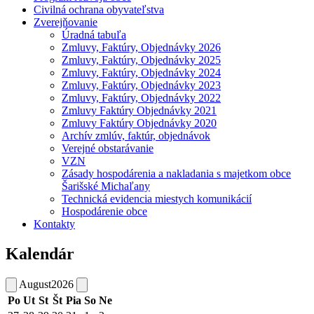
Civilná ochrana obyvateľstva
Zverejňovanie
Úradná tabuľa
Zmluvy, Faktúry, Objednávky 2026
Zmluvy, Faktúry, Objednávky 2025
Zmluvy, Faktúry, Objednávky 2024
Zmluvy, Faktúry, Objednávky 2023
Zmluvy, Faktúry, Objednávky 2022
Zmluvy Faktúry Objednávky 2021
Zmluvy Faktúry Objednávky 2020
Archív zmlúv, faktúr, objednávok
Verejné obstarávanie
VZN
Zásady hospodárenia a nakladania s majetkom obce
Šarišské Michaľany
Technická evidencia miestych komunikácií
Hospodárenie obce
Kontakty
Kalendár
August
2026
Po
Ut
St
Št
Pia
So
Ne