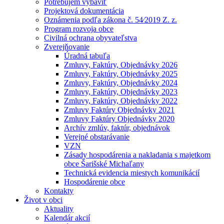
Potrebujem vybaviť
Projektová dokumentácia
Oznámenia podľa zákona č. 54⁄2019 Z. z.
Program rozvoja obce
Civilná ochrana obyvateľstva
Zverejňovanie
Úradná tabuľa
Zmluvy, Faktúry, Objednávky 2026
Zmluvy, Faktúry, Objednávky 2025
Zmluvy, Faktúry, Objednávky 2024
Zmluvy, Faktúry, Objednávky 2023
Zmluvy, Faktúry, Objednávky 2022
Zmluvy Faktúry Objednávky 2021
Zmluvy Faktúry Objednávky 2020
Archív zmlúv, faktúr, objednávok
Verejné obstarávanie
VZN
Zásady hospodárenia a nakladania s majetkom
obce Šarišské Michaľany
Technická evidencia miestych komunikácií
Hospodárenie obce
Kontakty
Život v obci
Aktuality
Kalendár akcií