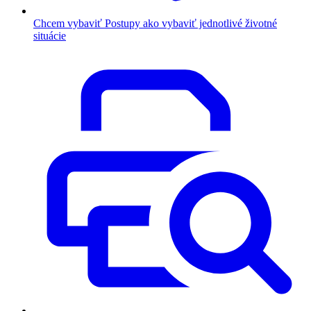
Chcem vybaviť
Postupy ako vybaviť jednotlivé životné
situácie