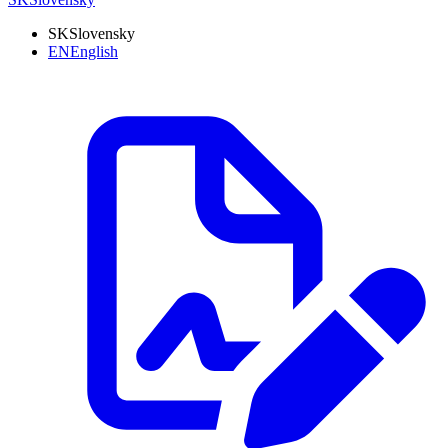
SK
Slovensky
EN
English