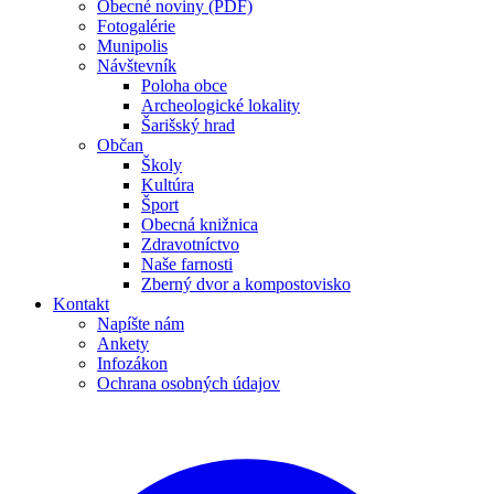
Obecné noviny (PDF)
Fotogalérie
Munipolis
Návštevník
Poloha obce
Archeologické lokality
Šarišský hrad
Občan
Školy
Kultúra
Šport
Obecná knižnica
Zdravotníctvo
Naše farnosti
Zberný dvor a kompostovisko
Kontakt
Napíšte nám
Ankety
Infozákon
Ochrana osobných údajov