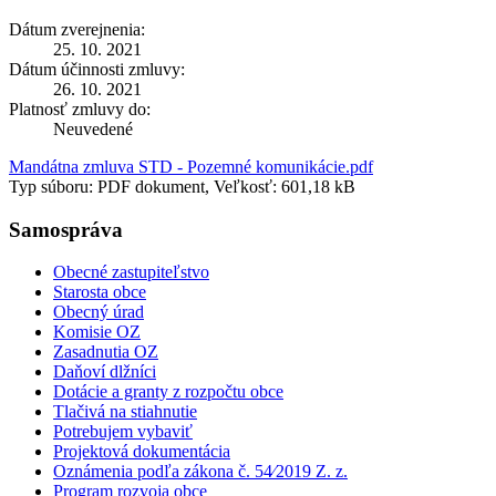
Dátum zverejnenia:
25. 10. 2021
Dátum účinnosti zmluvy:
26. 10. 2021
Platnosť zmluvy do:
Neuvedené
Mandátna zmluva STD - Pozemné komunikácie.pdf
Typ súboru: PDF dokument, Veľkosť: 601,18 kB
Samospráva
Obecné zastupiteľstvo
Starosta obce
Obecný úrad
Komisie OZ
Zasadnutia OZ
Daňoví dlžníci
Dotácie a granty z rozpočtu obce
Tlačivá na stiahnutie
Potrebujem vybaviť
Projektová dokumentácia
Oznámenia podľa zákona č. 54⁄2019 Z. z.
Program rozvoja obce