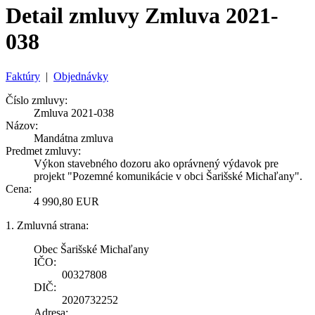
Detail zmluvy Zmluva 2021-
038
Faktúry
|
Objednávky
Číslo zmluvy:
Zmluva 2021-038
Názov:
Mandátna zmluva
Predmet zmluvy:
Výkon stavebného dozoru ako oprávnený výdavok pre
projekt "Pozemné komunikácie v obci Šarišské Michaľany".
Cena:
4 990,80 EUR
1. Zmluvná strana:
Obec Šarišské Michaľany
IČO:
00327808
DIČ:
2020732252
Adresa: